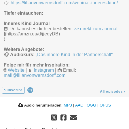
👉
https://lilianvonwernsdorff.com/webinar-inneres-kind/
Tiefer eintauchen:
Inneres Kind Journal
📘 Du kannst es dir hier bestellen!
>> direkt zum Journal
](https://amzn.eu/d/jjedyDB)
)
Weitere Angebote:
🎧
Audiokurs:
„Das innere Kind in der Partnerschaft“
Folge mir für mehr Inspiration:
🌐
Website
| 📱
Instagram
| 📩 Email:
mail@lilianvonwernsdorff.com
Subscribe
All episodes
›
Audio herunterladen:
MP3
|
AAC
|
OGG
|
OPUS