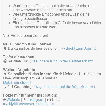
Warum jedes Gefühl – auch die unangenehmen –
eine wertvolle Botschaft für dich hat.
Wie unterdrückte Emotionen unbewusst deine
Energie beeinflussen.
Eine einfache Technik, um Gefühle bewusst zu fühlen
und schneller loszulassen.
Viel Freude beim Zuhören!
__
NEU: Inneres Kind Journal
📘 Du kannst es dir hier bestellen!
>> direkt zum Journal
Tiefer eintauchen:
🎧
Audiokurs:
„Das innere Kind in der Partnerschaft“
Weitere Angebote:
🌟
Selbstliebe & das innere Kind:
Melde dich zu meinem
Live-Workshop am 29.Januar an!
[Jetzt anmelden]
📝
1:1 Coaching:
Trage dich hier auf die Warteliste ein
Folge mir für mehr Inspiration:
🌐
Website
| 📱
Instagram
| 📩 Email:
mail@lilianvonwernsdorff.com